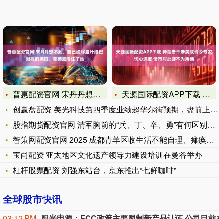
普惠配资官网 宋丹丹想不到，自己绞尽脑汁给巴图找的媳妇，竟彻
天源国际配资APP下载 特朗普干涉美联储令专家忧心通胀 债市
创赢盘配资 美光科技第四季度业绩超华尔街预期，盘前上涨2%
股指期货配资官网 清军胸前的“兵、丁、卒、勇”有何区别？一字
智策网配资官网 2025 成都青羊区收生活不能自理、瘫痪、痴
宝尚配资 亚太地区文化遗产领导力建设培训在曼谷举办
杠杆股票配资 刘强东站台，京东推出“七鲜咖啡”
全球股市快讯
03:12 PM