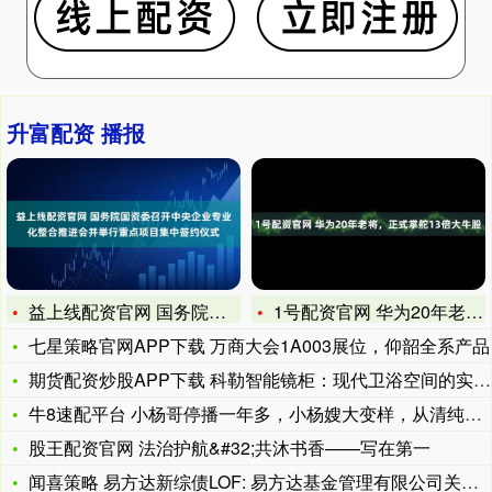
升富配资 播报
益上线配资官网 国务院国资委召开中央企业专业化整合推进会并举
1号配资官网 华为20年老将，正式掌舵13倍大牛股
七星策略官网APP下载 万商大会1A003展位，仰韶全系产品
期货配资炒股APP下载 科勒智能镜柜：现代卫浴空间的实用美学
牛8速配平台 小杨哥停播一年多，小杨嫂大变样，从清纯脸变欧美
股王配资官网 法治护航&#32;共沐书香——写在第一
闻喜策略 易方达新综债LOF: 易方达基金管理有限公司关于终