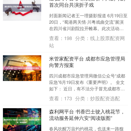
首次同台共演折子戏
封面新闻记者王一理摄影报道 6月19日至
20日，“蜀港两关情·川粤戏曲交流”展演
在四川省川剧院拉开帷幕。此次活动的
艺术总监由著名演员、粤剧名家罗家英
查看：
198
分类：
线上股票配资网
担任。这一次....
站
米管家配资平台 成都市应急管理局
向警方报案
四川成都市应急管理局微信公众号“成都
应急”6月19日发布《重要声明》。 全文
如下： 近日，有不法分子冒充成都市应
急管理局名义发送《通知》至相关部
查看：
173
分类：
炒股配资选配
门、学校等单位，....
森利网平台 书香巴士驶入桃花节，
流动服务延伸六安“阅读版图”
春风吹醒万亩灼灼桃花，也送来一路馥