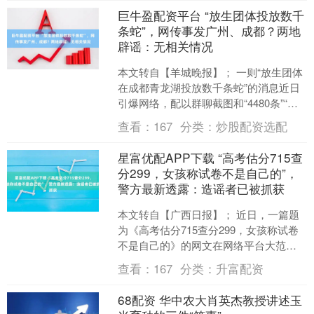
巨牛盈配资平台 “放生团体投放数千
条蛇”，网传事发广州、成都？两地
辟谣：无相关情况
本文转自【羊城晚报】； 一则“放生团体
在成都青龙湖投放数千条蛇”的消息近日
引爆网络，配以群聊截图和“4480条”“花
费4万余元”等骇人数据，迅速引发公众担
查看：
167
分类：
炒股配资选配
忧。然....
星富优配APP下载 “高考估分715查
分299，女孩称试卷不是自己的”，
警方最新透露：造谣者已被抓获
本文转自【广西日报】； 近日，一篇题
为《高考估分715查分299，女孩称试卷
不是自己的》的网文在网络平台大范围
传播，引发大量网民热议。经四川绵阳
查看：
167
分类：
升富配资
市教育和体育局、....
68配资 华中农大肖英杰教授讲述玉