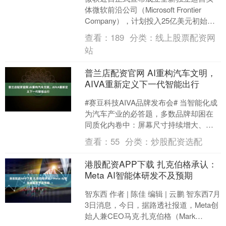
体微软前沿公司（Microsoft Frontier
Company），计划投入25亿美元初始资
金，并调配约6000名工程师、....
查看：
189
分类：
线上股票配资网
站
普兰店配资官网 AI重构汽车文明，
AIVA重新定义下一代智能出行
#赛豆科技AIVA品牌发布会# 当智能化成
为汽车产业的必答题，多数品牌却困在
同质化内卷中：屏幕尺寸持续增大、语
音功能不断叠加，但始终无法摆脱机器
查看：
55
分类：
炒股配资选配
与人的隔阂。根源....
港股配资APP下载 扎克伯格承认：
Meta AI智能体研发不及预期
智东西 作者 | 陈佳 编辑 | 云鹏 智东西7月
3日消息，今日，据路透社报道，Meta创
始人兼CEO马克·扎克伯格（Mark