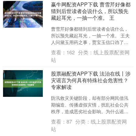
赢牛网配资APP下载 曹雪芹好像都
猜到后世读者会说什么，所以预先
藏起耳光，一抽一个准。 王
曹雪芹好像都猜到后世读者会说什么，
所以预先藏起耳光，一抽一个准。 王夫
人问黛玉用药之事，贾宝玉信口诌了一
个方子，主药是古墓里死人头上的珍
查看：
162
分类：
线上股票配资网
珠。 ——这是百分之二百....
站
股票融配资APP下载 法治在线丨涉
灾谣言为何具有特殊社会危害性？
专家解读
防汛救灾关键阶段，却有部分网民借汛
期编造、传播虚假灾情，扰乱社会公共
秩序，造成恶劣社会影响。为什么谣言
总借机扩散，辟谣为什么必须及时跟进
查看：
87
分类：
线上股票配资网
呢？今天，从法学、心理学....
站