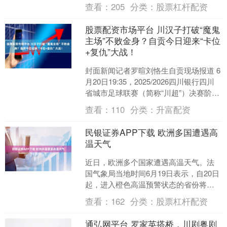
Zuckerberg）当地时间7....
查看：
205
分类：
股票杠杆配资
股票配资市场平台 川汉子打破“魔鬼
主场”不败金身？自贡今日迎来“卡位
+复仇”大战！
封面新闻记者罗暄刘恪生自贡现场报道 6
月20日19:35，2025/2026四川银行四川
省城市足球联赛（简称“川超”）决赛阶段
第十五轮比赛即将打响，自贡灯城燊
查看：
110
分类：
升富配资
龙....
民银证券APP下载 欧洲多国遭遇高
温天气
近日，欧洲多个国家遭遇高温天气。法
国气象局当地时间6月19日表示，自20日
起，进入橙色高温预警状态的省份将增
加至60个，约占法国全国省份总数的三
查看：
162
分类：
股票杠杆配资
分之二。 法国气....
通弘网平台 罗家英搭桥，川剧粤剧