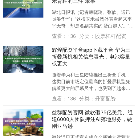
米育种的三件“笨事”
湖北日报讯（记者韩晓玲、张歆、通讯
员晏华华）“这根玉米虽然外表看起来平
平无奇，却是名副其实的‘蛋白超人’。”7
月17日，湖北省政府新闻办举办首场“新
查看：
136
分类：
股票杠杆配资
征程上的荆楚....
辉煌配资平台app下载平台 华为三
折叠新机相关信息曝光，电池容量
或更大
随着华为和三星陆续推出三折叠手机，
这类目前市场定位最高的折叠屏机型凭
借着更大的屏幕尺寸，也受到了越来越
多消费者的关注。在华为现款三折叠机
查看：
136
分类：
升富配资
型Mate XTs非凡大....
益群配资官网 微软砸25亿美元、组
建6000人团队押注AI落地服务，硬
刚亚马逊
微软近日正式宣布成立全新独立运营实