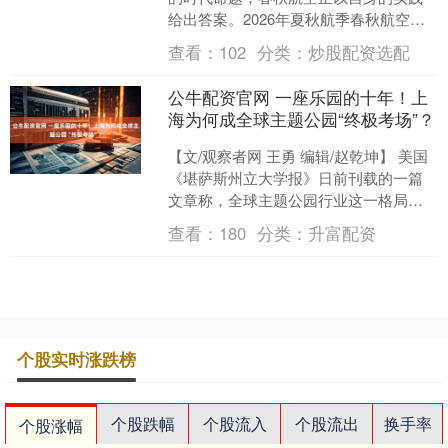
给出答案。2026年夏秋航季春秋航空在
沈阳开通50+航线、周航班量达140班
查看：
102
分类：
炒股配资选配
次、新增5大....
公牛配资官网 一座乐园的十年！上
海为何成全球主题公园“终极考场”？
【文/观察者网 王勇 编辑/赵乾坤】 美国
《堪萨斯州立大学报》日前刊载的一篇
文章称，全球主题公园行业这一格局正
在发生改变。过去十五年间，中国已崛
查看：
180
分类：
升富配资
起为全球最活跃的....
个股实时涨跌榜
个股跌幅
个股流入
个股流出
换手率
个股涨幅