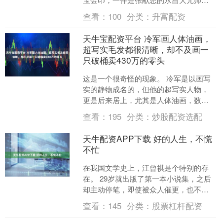
印。 江口沉银的绝大多数文物都是我国
查看：
100
分类：
升富配资
考古人员发掘出水的，但....
天牛宝配资平台 冷军画人体油画，
超写实毛发都很清晰，却不及画一
只破桶卖430万的零头
这是一个很奇怪的现象。 冷军是以画写
实的静物成名的，但他的超写实人物，
更是后来居上，尤其是人体油画，数量
不多，技法上更是精湛。 比如他创作的
查看：
195
分类：
炒股配资选配
这幅女生全身人体画，....
天牛配资APP下载 好的人生，不慌
不忙
在我国文学史上，汪曾祺是个特别的存
在。 29岁就出版了第一本小说集，之后
却主动停笔，即使被众人催更，也不为
所动。 他一生留下了400多万字，可其中
查看：
145
分类：
股票杠杆配资
的90%，都写....