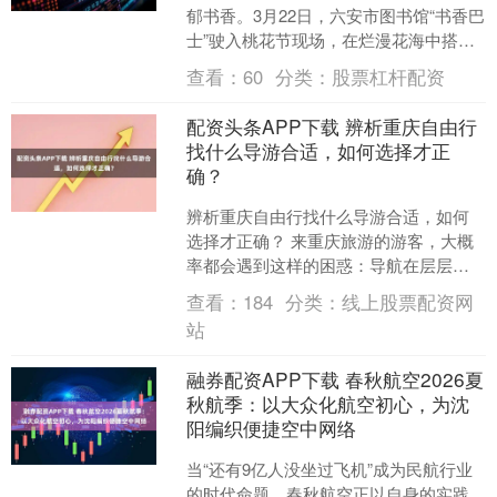
郁书香。3月22日，六安市图书馆“书香巴
士”驶入桃花节现场，在烂漫花海中搭建
起一方静谧温馨的移动阅读驿站，成为
查看：
60
分类：
股票杠杆配资
一道独特的文化风....
配资头条APP下载 辨析重庆自由行
找什么导游合适，如何选择才正
确？
辨析重庆自由行找什么导游合适，如何
选择才正确？ 来重庆旅游的游客，大概
率都会遇到这样的困惑：导航在层层立
交里失灵，洪崖洞入口绕三圈找不到，
查看：
184
分类：
线上股票配资网
热门景点排队两小时拍照....
站
融券配资APP下载 春秋航空2026夏
秋航季：以大众化航空初心，为沈
阳编织便捷空中网络
当“还有9亿人没坐过飞机”成为民航行业
的时代命题，春秋航空正以自身的实践