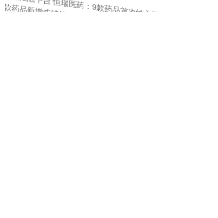
原油期货配资 TCL李东生：2025年推进AI落地创造综合效益
超10亿元
升富配资
04-06
新浪科技讯 12月12日晚间消息，2025 TCL全球技术创新大会
（TIC2025）上，TCL发布十大AI应用场景示范成
民间股票配资平台 经典艺术538
股票杠杆配资
03-16
这张照片捕捉到了一个宁静而富有诗意的瞬间，展现了一位女性优雅的背影。她身穿一件柔美的紫色细带背心，背心采用简约而精致的设