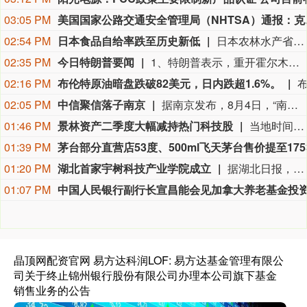
03:05 PM
美国国家公路交通安全管理局（NHTSA）通
02:54 PM
日本食品自给率跌至历史新低
日本农林水产省8月7日公布的数据显示，2025财年，即2025年4月至2026年3月，按热量计算的日本食品自给率下降1个百分点至37%，为历史最低水平。日本食品自给率是指国内生产的食品占国内食品总供给的比例。日本农林水产省表示，大米消费减少是食品自给率下降的重要原因。日本大米消费长期以来主要依靠本国供应，是日本食品自给率的重要支撑。米价上涨导致居民大米消费减少，国产大米提供的热量随之减少，显著拉低日本整体食品自给率。（CCTV国际时讯）
02:35 PM
今日特朗普要闻
1、特朗普表示，重开霍尔木兹海峡的谈判正在推进，尽管伊朗议员正在考虑对与美国和以色列相关的船只实施限制。 2、特朗普：（关于人工智能）这可能比石油还要重要。谁赢得人工智能，谁就赢得一切。就是如此重要。人工智能比互联网大很多倍。 3、报道称，美国总统特朗普近日在一次私下会晤中表示，他希望副总统万斯能够赢得2028年总统大选。 4、美国总统特朗普当地时间8月7日宣布，联邦政府将向多个关键矿产和电池项目投资30亿美元，旨在增加美国国内产量，并以此推动国家安全与产业政策。 5、美国总统特朗普6日否认他对国防部长赫格塞思不满，称对赫格塞思所做的工作“非常满意”。 6、白宫本周致信库克称，特朗普“正在考虑”解除其职务，并要求她在三周内回应有关抵押贷款欺诈的指控。 7、特朗普媒体集团退出与Crypto.com的两项交易。 8、当地时间8月6日，有记者在采访美国总统特朗普时提出，如果民主党人在中期选举后控制国会众议院，可能会再次试图弹劾他，特朗普表示，“很多人说我是有史以来最伟大的总统之一”。
02:16 PM
布伦特原油暗盘跌破82美元，日内跌超1.6%。
02:05 PM
中信聚信落子南京
据南京发布，8月4日，“南京聚信天晟股权投资合伙企业（有限合伙）”正式落地紫金山国际科创基金街区。基金规模10.01亿元，管理人为中信聚信（北京）资本管理有限公司，其向上穿透的实际控制人为中信集团，管理人整体管理规模超百亿元。该基金在2026紫金山创投大会上签约启动组建，将重点投向新一代信息技术、高端装备、新材料、新能源、生物医药及新消费等领域，为南京科创产业注入新的资本动能。
01:46 PM
景林资产二季度大幅减持热门科技股
当地时间8月7日，知名千亿级私募景林资产披露2026年二季度末最新美股持仓（13F）。二季度，景林资产清仓英伟达、META等热门科技股，大幅减持英特尔、网易、谷歌等标的；景林资产在二季度末的美股持仓市值从38.8亿美元大幅下降至21.9亿美元，降幅达43%。在大幅收缩多只原有持仓的同时，景林资产也对部分半导体产业链公司进行了布局，包括近期业绩超预期的美国光模块制造商AAOI（应用光电）。
01:39 PM
01:20 PM
湖北首家宇树科技产业学院成立
据湖北日报，8月7日，湖北省首家宇树科技产业学院在长江工程职业技术学院成立。据悉，“宇树科技产业学院”由宇树科技股份有限公司与长江工程职业技术学院共建，实行“企业专家任院长、校内教授任执行副院长”双院长制管理架构，聚焦机器人调试、运维、技术支持等市场紧缺岗位，精准培育紧缺人才。
01:07 PM
晶顶网配资官网 易方达科润LOF: 易方达基金管理有限公
司关于终止锦州银行股份有限公司办理本公司旗下基金
销售业务的公告